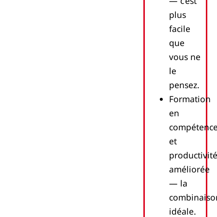
— c’est
plus
facile
que
vous ne
le
pensez.
Formation
en
compétenc
et
productivit
améliorée
— la
combinaiso
idéale.