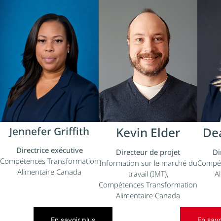
Jennefer Griffith
Kevin Elder
De
Directrice exécutive
Directeur de projet
Di
Compétences Transformation
Information sur le marché du
Compét
Alimentaire Canada
travail (IMT),
A
Compétences Transformation
Alimentaire Canada
En savoir plus
En savo