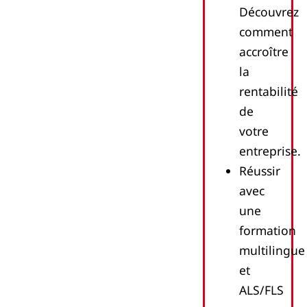
Découvrez
comment
accroître
la
rentabilité
de
votre
entreprise.
Réussir
avec
une
formation
multilingue
et
ALS/FLS