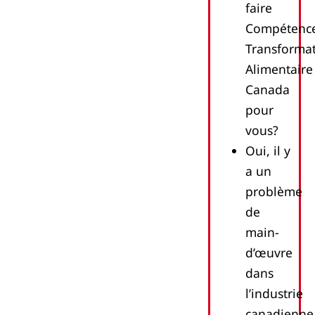
faire
Compétenc
Transforma
Alimentaire
Canada
pour
vous?
Oui, il y
a un
problème
de
main-
d’œuvre
dans
l’industrie
canadienne