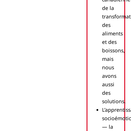
de la
transformat
des
aliments
et des
boissons,
mais
nous
avons
aussi
des
solutions.
L’apprentis
socioémoti
— la