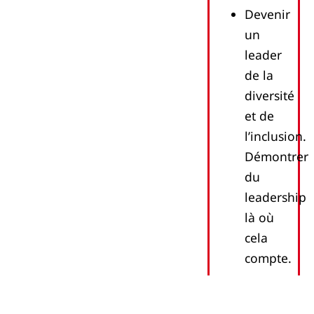
Devenir
un
leader
de la
diversité
et de
l’inclusion.
Démontrer
du
leadership
là où
cela
compte.