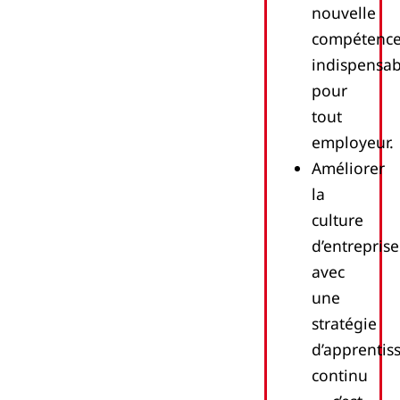
nouvelle
compétenc
indispensab
pour
tout
employeur.
Améliorer
la
culture
d’entreprise
avec
une
stratégie
d’apprentis
continu