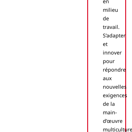
en
milieu
de
travail.
S’adapter
et
innover
pour
répondre
aux
nouvelles
exigences
de la
main-
d’œuvre
multiculture