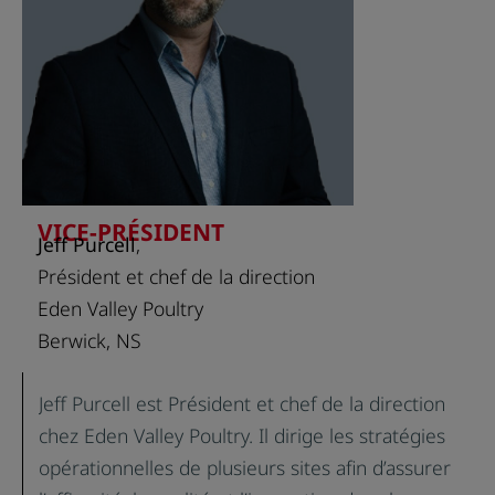
atlantique. Mike a construit une usine de 58
000 pieds carrés réservée aux produits sans
gluten dans le comté de Lancaster, en Caroline
du Sud, où est produite une variété de produits
sans gluten. La nouvelle usine a débuté ses
activités en août 2019.
VICE-PRÉSIDENT
Jeff Purcell
,
Président et chef de la direction
Eden Valley Poultry
Berwick, NS
Jeff Purcell est Président et chef de la direction
chez Eden Valley Poultry. Il dirige les stratégies
opérationnelles de plusieurs sites afin d’assurer