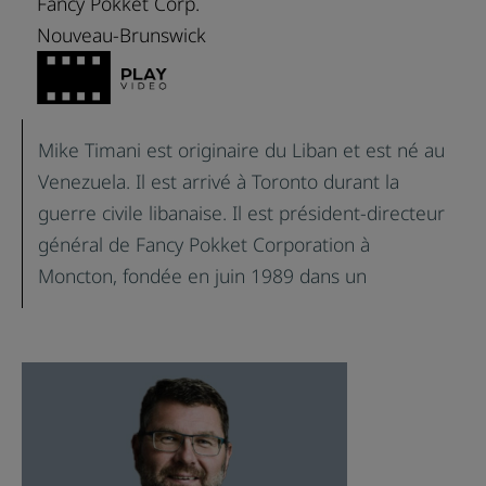
Fancy Pokket Corp.
Nouveau-Brunswick
Mike Timani est originaire du Liban et est né au
Venezuela. Il est arrivé à Toronto durant la
guerre civile libanaise. Il est président-directeur
général de Fancy Pokket Corporation à
Moncton, fondée en juin 1989 dans un
établissement de 1 000 pieds carrés avec trois
employés. Aujourd’hui, la boulangerie occupe
une superficie de 45 000 pieds carrés et
emploie 80 personnes. Fancy Pokket est le plus
important producteur de pain pita, de bagels,
de tortillas et de pains plats au Canada