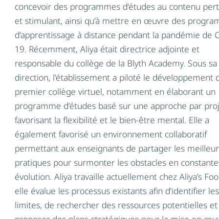
concevoir des programmes d’études au contenu pert
recruter et maintenir en poste les talents, et a
et stimulant, ainsi qu’à mettre en œuvre des progr
aussi servi de conseiller pour l’initiative
d’apprentissage à distance pendant la pandémie de 
Succeeding at Work, pilotée par CTAC.
19. Récemment, Aliya était directrice adjointe et
responsable du collège de la Blyth Academy. Sous sa
direction, l’établissement a piloté le développement 
premier collège virtuel, notamment en élaborant un
programme d’études basé sur une approche par proj
Steve Martin
,
favorisant la flexibilité et le bien-être mental. Elle a
Directeur des ventes au détail
également favorisé un environnement collaboratif
Martin’s Family Fruit Farm
permettant aux enseignants de partager les meilleu
Ontario
pratiques pour surmonter les obstacles en constante
évolution. Aliya travaille actuellement chez Aliya’s Fo
elle évalue les processus existants afin d’identifier les
Steve Martin est le directeur des ventes de
limites, de rechercher des ressources potentielles et
détail de Martin’s Family Fruit Farm, un « travail
proposer des plans stratégiques pour la mise en œu