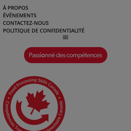
économie.
À PROPOS
ÉVÉNEMENTS
CONTACTEZ-NOUS
Cette industrie essentielle nourrit nos
POLITIQUE DE CONFIDENTIALITÉ
communautés, soutient la sécurité alimentaire
et emploie des centaines de milliers de
Canadiens. Sans les personnes qui la
soutiennent, nos banques alimentaires, nos
épiceries et nos tables seraient vides. Le travail
de Jennefer garantit que cette main-d’œuvre
est qualifiée, soutenue et prête à répondre aux
besoins d’aujourd’hui et de demain.
Forte d’un engagement profond envers sa
mission, soutenue par la durabilité et la
rentabilité, Jennefer a été pionnière dans des