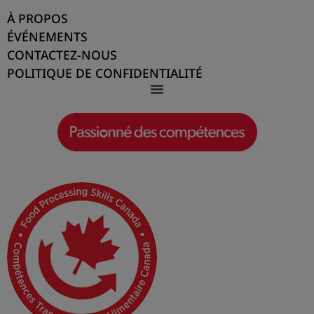
économie.
À PROPOS
ÉVÉNEMENTS
CONTACTEZ-NOUS
Cette industrie essentielle nourrit nos
POLITIQUE DE CONFIDENTIALITÉ
communautés, soutient la sécurité alimentaire
et emploie des centaines de milliers de
Canadiens. Sans les personnes qui la
soutiennent, nos banques alimentaires, nos
épiceries et nos tables seraient vides. Le travail
de Jennefer garantit que cette main-d’œuvre
est qualifiée, soutenue et prête à répondre aux
besoins d’aujourd’hui et de demain.
Forte d’un engagement profond envers sa
mission, soutenue par la durabilité et la
rentabilité, Jennefer a été pionnière dans des