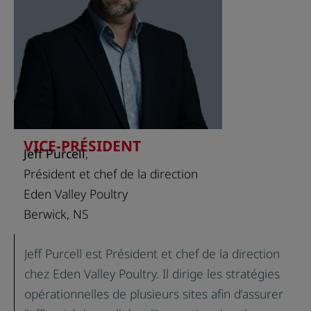
atlantique. Mike a construit une usine de 58
000 pieds carrés réservée aux produits sans
gluten dans le comté de Lancaster, en Caroline
du Sud, où est produite une variété de produits
sans gluten. La nouvelle usine a débuté ses
activités en août 2019.
VICE-PRÉSIDENT
Jeff Purcell
,
Président et chef de la direction
Eden Valley Poultry
Berwick, NS
Jeff Purcell est Président et chef de la direction
chez Eden Valley Poultry. Il dirige les stratégies
opérationnelles de plusieurs sites afin d’assurer