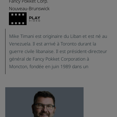
Fancy Pokket Corp.
Nouveau-Brunswick
Mike Timani est originaire du Liban et est né au
Venezuela. Il est arrivé à Toronto durant la
guerre civile libanaise. Il est président-directeur
général de Fancy Pokket Corporation à
Moncton, fondée en juin 1989 dans un
établissement de 1 000 pieds carrés avec trois
employés. Aujourd’hui, la boulangerie occupe
une superficie de 45 000 pieds carrés et
emploie 80 personnes. Fancy Pokket est le plus
important producteur de pain pita, de bagels,
de tortillas et de pains plats au Canada