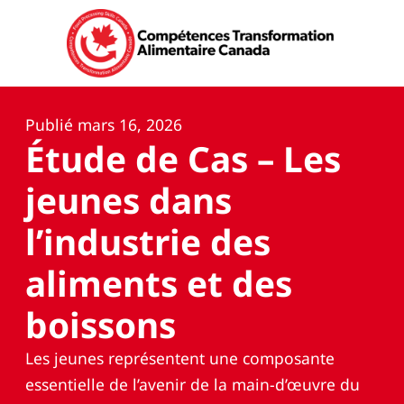
Publié
mars 16, 2026
Étude de Cas – Les
jeunes dans
l’industrie des
aliments et des
boissons
Les jeunes représentent une composante
essentielle de l’avenir de la main-d’œuvre du