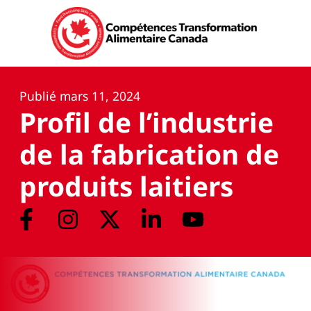
Publié
mars 11, 2024
Profil de l’industrie
de la fabrication de
produits laitiers